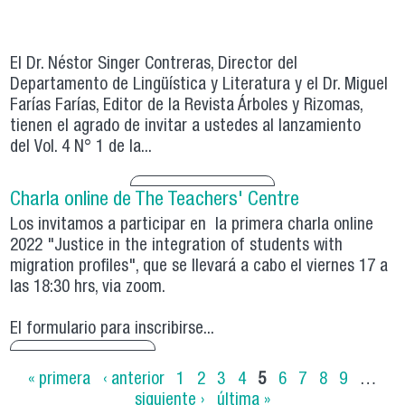
El Dr. Néstor Singer Contreras, Director del
Departamento de Lingüística y Literatura y el Dr. Miguel
Farías Farías, Editor de la Revista Árboles y Rizomas,
tienen el agrado de invitar a ustedes al lanzamiento
del Vol. 4 N° 1 de la...
Charla online de The Teachers' Centre
Los invitamos a participar en la primera charla online
2022 "Justice in the integration of students with
migration profiles", que se llevará a cabo el viernes 17 a
las 18:30 hrs, via zoom.
El formulario para inscribirse...
Páginas
« primera
‹ anterior
1
2
3
4
5
6
7
8
9
…
siguiente ›
última »