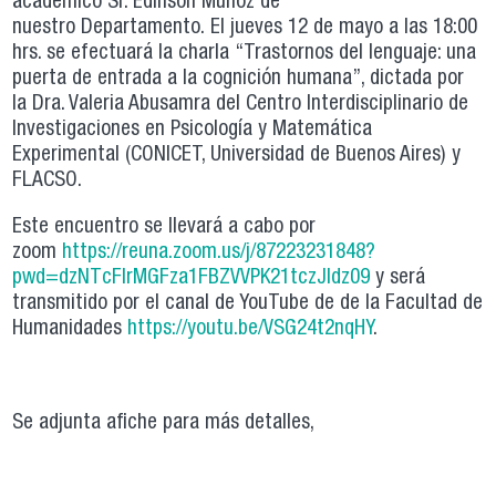
académico Sr. Edinson Muñoz de
nuestro Departamento. El jueves 12 de mayo a las 18:00
hrs. se efectuará la charla “Trastornos del lenguaje: una
puerta de entrada a la cognición humana”, dictada por
la Dra. Valeria Abusamra del Centro Interdisciplinario de
Investigaciones en Psicología y Matemática
Experimental (CONICET, Universidad de Buenos Aires) y
FLACSO.
Este encuentro se llevará a cabo por
zoom
https://reuna.zoom.us/j/87223231848?
pwd=dzNTcFlrMGFza1FBZVVPK21tczJldz09
y será
transmitido por el canal de YouTube de de la Facultad de
Humanidades
https://youtu.be/VSG24t2nqHY
.
Se adjunta afiche para más detalles,